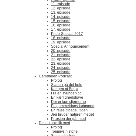
11. episode
12. episode
13. episode
14. episode
15. episode
16. episode
17. episode
Pride-Special 2017
18. episode
19. episode
Special Announcement
20. episode
21. episode
22. episode
23. episode
24. episode
25. episode
Camønoen Podcast
Prolog
Starten på det hele
Kongen af Bogø
Fra en svunden tid
En kærlighedshave
Der er kun stjernerne
En gammeldags købmand
En rejse tilbage i tiden
Jeg bruger naturen meget
Præsten der går med
Det du ikke fik med
Prolog
Tommys historie
Susans historie