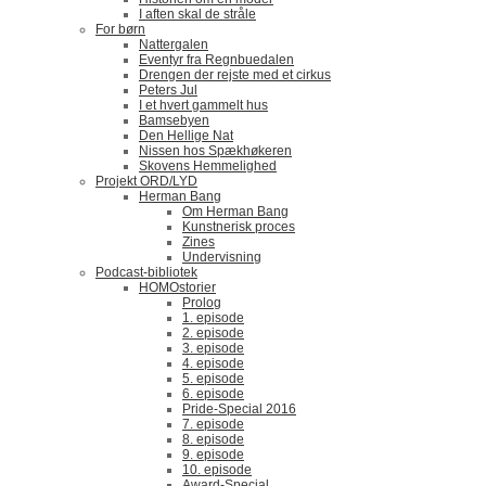
I aften skal de stråle
For børn
Nattergalen
Eventyr fra Regnbuedalen
Drengen der rejste med et cirkus
Peters Jul
I et hvert gammelt hus
Bamsebyen
Den Hellige Nat
Nissen hos Spækhøkeren
Skovens Hemmelighed
Projekt ORD/LYD
Herman Bang
Om Herman Bang
Kunstnerisk proces
Zines
Undervisning
Podcast-bibliotek
HOMOstorier
Prolog
1. episode
2. episode
3. episode
4. episode
5. episode
6. episode
Pride-Special 2016
7. episode
8. episode
9. episode
10. episode
Award-Special