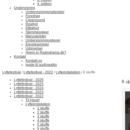
4. edition
Undervisning
Undervisningsmaterialer
Foredrag
Cleansound
Reallyd
Effektlyd
Stemmeprøver
Manuskripter
Undervisningsvideoer
Eleveksempler
Udgivelser
Hvem er Radiodrama.dk?
Kontakt
Kontakt os
guide til audiowalks
Lyttefestival
/
Lyttefestival - 2022
/
Lytteinstallation
/ 8 skuffe
Lyttefestival - 2026
8 sk
Lyttefestival - 2025
Lyttefestival - 2024
Lyttefestival - 2023
Lyttefestival - 2022
Til Havet
Lytteinstallation
1 skuffe
2 skuffe
3 skuffe
4 skuffe
5 skuffe
6 skuffe