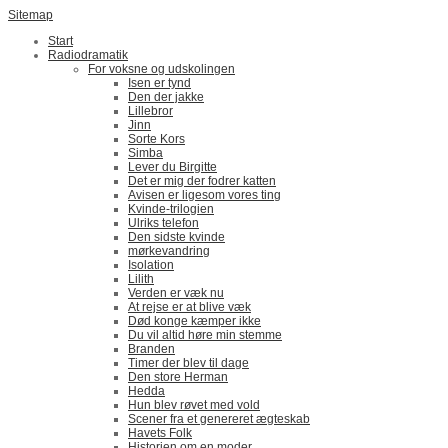
Sitemap
Start
Radiodramatik
For voksne og udskolingen
Isen er tynd
Den der jakke
Lillebror
Jinn
Sorte Kors
Simba
Lever du Birgitte
Det er mig der fodrer katten
Avisen er ligesom vores ting
Kvinde-trilogien
Ulriks telefon
Den sidste kvinde
mørkevandring
Isolation
Lilith
Verden er væk nu
At rejse er at blive væk
Død konge kæmper ikke
Du vil altid høre min stemme
Branden
Timer der blev til dage
Den store Herman
Hedda
Hun blev røvet med vold
Scener fra et genereret ægteskab
Havets Folk
Historien om en moder