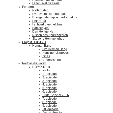
I aften skal de stråle
For børn
Nattergalen
Eventyr fra Regnbuedalen
Drengen der rejste med et cirkus
Peters Jul
I et hvert gammelt hus
Bamsebyen
Den Hellige Nat
Nissen hos Spækhøkeren
Skovens Hemmelighed
Projekt ORD/LYD
Herman Bang
Om Herman Bang
Kunstnerisk proces
Zines
Undervisning
Podcast-bibliotek
HOMOstorier
Prolog
1. episode
2. episode
3. episode
4. episode
5. episode
6. episode
Pride-Special 2016
7. episode
8. episode
9. episode
10. episode
Award-Special