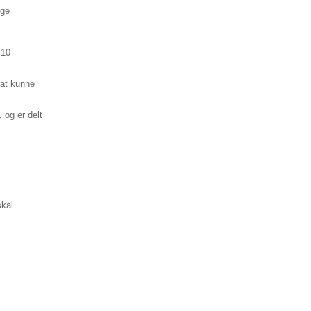
ige
 10
 at kunne
 og er delt
skal