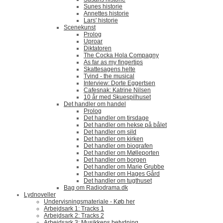
Sunes historie
Annettes historie
Lars' historie
Scenekunst
Prolog
Uproar
Diktatoren
The Cocka Hola Compagny
As far as my fingertips
Skattesagens helte
Tvind - the musical
Interview: Dorte Eggertsen
Cafesnak: Katrine Nilsen
10 år med Skuespilhuset
Det handler om handel
Prolog
Det handler om tirsdage
Det handler om hekse på bålet
Det handler om sild
Det handler om kirken
Det handler om biografen
Det handler om Mølleporten
Det handler om borgen
Det handler om Marie Grubbe
Det handler om Hages Gård
Det handler om tugthuset
Bag om Radiodrama.dk
Lydnoveller
Undervisningsmateriale - Køb her
Arbejdsark 1: Tracks 1
Arbejdsark 2: Tracks 2
Arbejdsark 3: Musikkens betydning