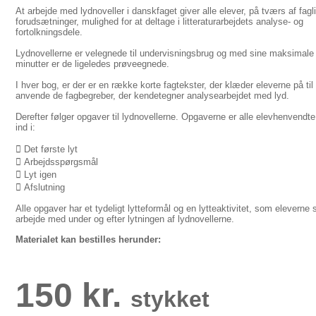
At arbejde med lydnoveller i danskfaget giver alle elever, på tværs af fagl
forudsætninger, mulighed for at deltage i litteraturarbejdets analyse- og
fortolkningsdele.
Lydnovellerne er velegnede til undervisningsbrug og med sine maksimale
minutter er de ligeledes prøveegnede.
I hver bog, er der er en række korte fagtekster, der klæder eleverne på til
anvende de fagbegreber, der kendetegner analysearbejdet med lyd.
Derefter følger opgaver til lydnovellerne. Opgaverne er alle elevhenvendte,
ind i:
 Det første lyt
 Arbejdsspørgsmål
 Lyt igen
 Afslutning
Alle opgaver har et tydeligt lytteformål og en lytteaktivitet, som eleverne 
arbejde med under og efter lytningen af lydnovellerne.
Materialet kan bestilles herunder:
150 kr.
stykket