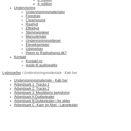
4. edition
Undervisning
Undervisningsmaterialer
Foredrag
Cleansound
Reallyd
Effektlyd
Stemmeprøver
Manuskripter
Undervisningsvideoer
Eleveksempler
Udgivelser
Hvem er Radiodrama.dk?
Kontakt
Kontakt os
guide til audiowalks
Lydnoveller
/ Undervisningsmateriale - Køb her
Undervisningsmateriale - Køb her
Arbejdsark 1: Tracks 1
Arbejdsark 2: Tracks 2
Arbejdsark 3: Musikkens betydning
Arbejdsark A:Dukketeater
Arbejdsark B:Dukketeater i tre akter
Arbejdsark C: Kain og Abel - Læseteater