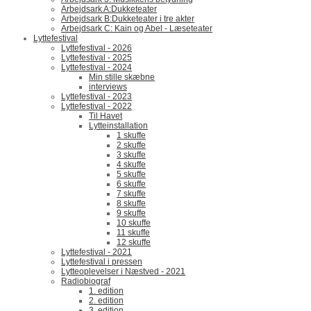
Arbejdsark A:Dukketeater
Arbejdsark B:Dukketeater i tre akter
Arbejdsark C: Kain og Abel - Læseteater
Lyttefestival
Lyttefestival - 2026
Lyttefestival - 2025
Lyttefestival - 2024
Min stille skæbne
interviews
Lyttefestival - 2023
Lyttefestival - 2022
Til Havet
Lytteinstallation
1 skuffe
2 skuffe
3 skuffe
4 skuffe
5 skuffe
6 skuffe
7 skuffe
8 skuffe
9 skuffe
10 skuffe
11 skuffe
12 skuffe
Lyttefestival - 2021
Lyttefestival i pressen
Lytteoplevelser i Næstved - 2021
Radiobiograf
1. edition
2. edition
3. edition