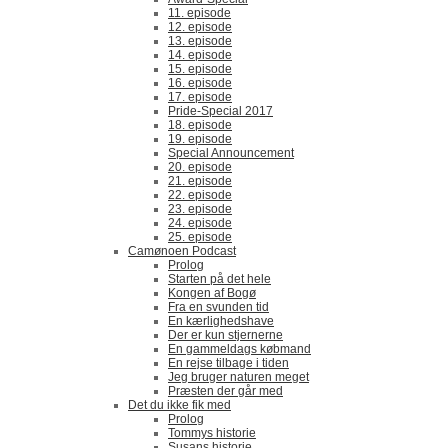
11. episode
12. episode
13. episode
14. episode
15. episode
16. episode
17. episode
Pride-Special 2017
18. episode
19. episode
Special Announcement
20. episode
21. episode
22. episode
23. episode
24. episode
25. episode
Camønoen Podcast
Prolog
Starten på det hele
Kongen af Bogø
Fra en svunden tid
En kærlighedshave
Der er kun stjernerne
En gammeldags købmand
En rejse tilbage i tiden
Jeg bruger naturen meget
Præsten der går med
Det du ikke fik med
Prolog
Tommys historie
Susans historie