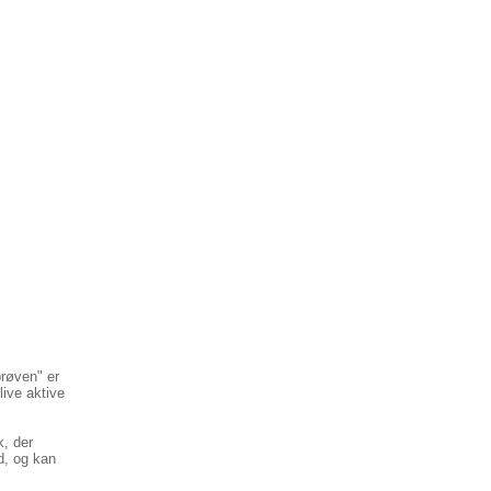
prøven" er
live aktive
k, der
d, og kan