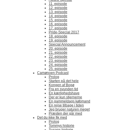
11. episode
12. episode
13. episode
14. episode
15. episode
16. episode
17. episode
Pride-Special 2017
18. episode
19. episode
Special Announcement
20. episode
21. episode
22. episode
23. episode
24. episode
25. episode
Camønoen Podcast
Prolog
Starten på det hele
Kongen af Bogø
Fra en svunden tid
En kærlighedshave
Der er kun stjernerne
En gammeldags købmand
En rejse tilbage i tiden
Jeg bruger naturen meget
Præsten der går med
Det du ikke fik med
Prolog
Tommys historie
Susans historie