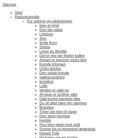
Sitemap
Start
Radiodramatik
For voksne og udskolingen
Isen er tynd
Den der jakke
Lillebror
Jinn
Sorte Kors
Simba
Lever du Birgitte
Det er mig der fodrer katten
Avisen er ligesom vores ting
Kvinde-trilogien
Ulriks telefon
Den sidste kvinde
mørkevandring
Isolation
Lilith
Verden er væk nu
At rejse er at blive væk
Død konge kæmper ikke
Du vil altid høre min stemme
Branden
Timer der blev til dage
Den store Herman
Hedda
Hun blev røvet med vold
Scener fra et genereret ægteskab
Havets Folk
Historien om en moder