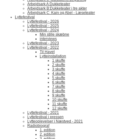
Arbejdsark A:Dukketeater
Arbejdsark B:Dukketeater i tre akter
Arbejdsark C: Kain og Abel - Læseteater
Lyttefestival
Lyttefestival - 2026
Lyttefestival - 2025
Lyttefestival - 2024
Min stille skæbne
interviews
Lyttefestival - 2023
Lyttefestival - 2022
Til Havet
Lytteinstallation
1 skuffe
2 skuffe
3 skuffe
4 skuffe
5 skuffe
6 skuffe
7 skuffe
8 skuffe
9 skuffe
10 skuffe
11 skuffe
12 skuffe
Lyttefestival - 2021
Lyttefestival i pressen
Lytteoplevelser i Næstved - 2021
Radiobiograf
1. edition
2. edition
3. edition