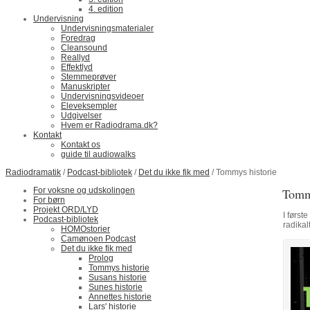
4. edition
Undervisning
Undervisningsmaterialer
Foredrag
Cleansound
Reallyd
Effektlyd
Stemmeprøver
Manuskripter
Undervisningsvideoer
Eleveksempler
Udgivelser
Hvem er Radiodrama.dk?
Kontakt
Kontakt os
guide til audiowalks
Radiodramatik
/
Podcast-bibliotek
/
Det du ikke fik med
/ Tommys historie
For voksne og udskolingen
Tommy
For børn
Projekt ORD/LYD
I først
Podcast-bibliotek
radikal
HOMOstorier
Camønoen Podcast
Det du ikke fik med
Prolog
Tommys historie
Susans historie
Sunes historie
Annettes historie
Lars' historie