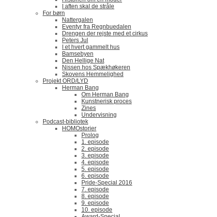
I aften skal de stråle
For børn
Nattergalen
Eventyr fra Regnbuedalen
Drengen der rejste med et cirkus
Peters Jul
I et hvert gammelt hus
Bamsebyen
Den Hellige Nat
Nissen hos Spækhøkeren
Skovens Hemmelighed
Projekt ORD/LYD
Herman Bang
Om Herman Bang
Kunstnerisk proces
Zines
Undervisning
Podcast-bibliotek
HOMOstorier
Prolog
1. episode
2. episode
3. episode
4. episode
5. episode
6. episode
Pride-Special 2016
7. episode
8. episode
9. episode
10. episode
Award-Special