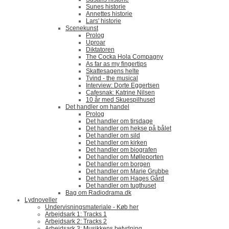
Sunes historie
Annettes historie
Lars' historie
Scenekunst
Prolog
Uproar
Diktatoren
The Cocka Hola Compagny
As far as my fingertips
Skattesagens helte
Tvind - the musical
Interview: Dorte Eggertsen
Cafesnak: Katrine Nilsen
10 år med Skuespilhuset
Det handler om handel
Prolog
Det handler om tirsdage
Det handler om hekse på bålet
Det handler om sild
Det handler om kirken
Det handler om biografen
Det handler om Mølleporten
Det handler om borgen
Det handler om Marie Grubbe
Det handler om Hages Gård
Det handler om tugthuset
Bag om Radiodrama.dk
Lydnoveller
Undervisningsmateriale - Køb her
Arbejdsark 1: Tracks 1
Arbejdsark 2: Tracks 2
Arbejdsark 3: Musikkens betydning