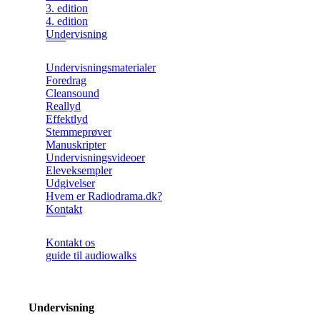
3. edition
4. edition
Undervisning
Undervisningsmaterialer
Foredrag
Cleansound
Reallyd
Effektlyd
Stemmeprøver
Manuskripter
Undervisningsvideoer
Eleveksempler
Udgivelser
Hvem er Radiodrama.dk?
Kontakt
Kontakt os
guide til audiowalks
Undervisning