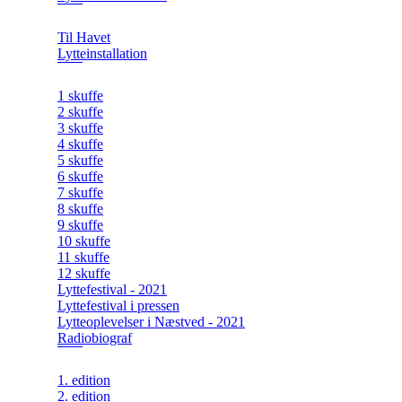
Til Havet
Lytteinstallation
1 skuffe
2 skuffe
3 skuffe
4 skuffe
5 skuffe
6 skuffe
7 skuffe
8 skuffe
9 skuffe
10 skuffe
11 skuffe
12 skuffe
Lyttefestival - 2021
Lyttefestival i pressen
Lytteoplevelser i Næstved - 2021
Radiobiograf
1. edition
2. edition