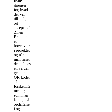
flytte
grænser
for, hvad
der var
tilladeligt
og
acceptabelt.
Zinen
Branden
er
hovedværket
i projektet,
og når
man læser
den, åbnes
en verden,
gennem
QR-koder,
af
forskellige
medier,
som man
kan gå på
opdagelse
i og