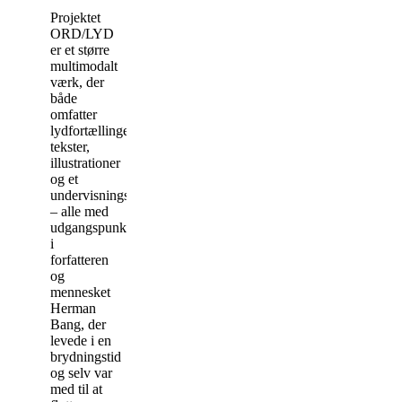
Projektet
ORD/LYD
er et større
multimodalt
værk, der
både
omfatter
lydfortællinger,
tekster,
illustrationer
og et
undervisningsmateriale
– alle med
udgangspunkt
i
forfatteren
og
mennesket
Herman
Bang, der
levede i en
brydningstid
og selv var
med til at