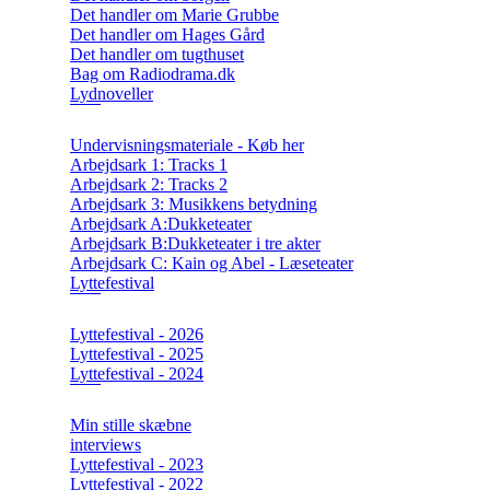
Det handler om Marie Grubbe
Det handler om Hages Gård
Det handler om tugthuset
Bag om Radiodrama.dk
Lydnoveller
Undervisningsmateriale - Køb her
Arbejdsark 1: Tracks 1
Arbejdsark 2: Tracks 2
Arbejdsark 3: Musikkens betydning
Arbejdsark A:Dukketeater
Arbejdsark B:Dukketeater i tre akter
Arbejdsark C: Kain og Abel - Læseteater
Lyttefestival
Lyttefestival - 2026
Lyttefestival - 2025
Lyttefestival - 2024
Min stille skæbne
interviews
Lyttefestival - 2023
Lyttefestival - 2022