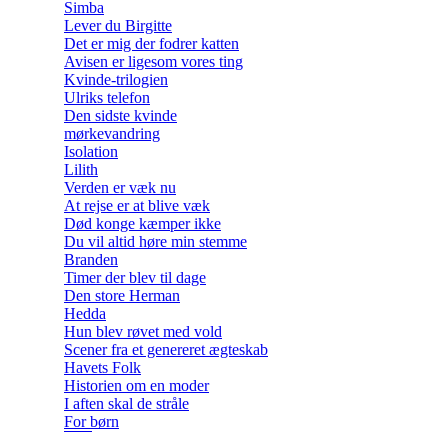
Simba
Lever du Birgitte
Det er mig der fodrer katten
Avisen er ligesom vores ting
Kvinde-trilogien
Ulriks telefon
Den sidste kvinde
mørkevandring
Isolation
Lilith
Verden er væk nu
At rejse er at blive væk
Død konge kæmper ikke
Du vil altid høre min stemme
Branden
Timer der blev til dage
Den store Herman
Hedda
Hun blev røvet med vold
Scener fra et genereret ægteskab
Havets Folk
Historien om en moder
I aften skal de stråle
For børn