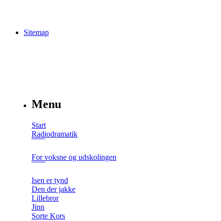
Sitemap
Menu
Start
Radiodramatik
For voksne og udskolingen
Isen er tynd
Den der jakke
Lillebror
Jinn
Sorte Kors