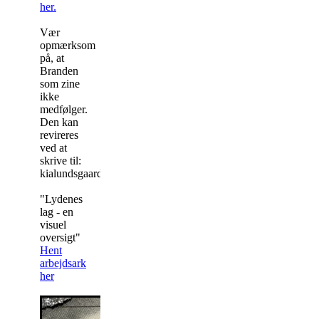
her.
Vær
opmærksom
på, at
Branden
som zine
ikke
medfølger.
Den kan
revireres
ved at
skrive til:
kialundsgaard@gmail.com
"Lydenes
lag - en
visuel
oversigt"
Hent
arbejdsark
her