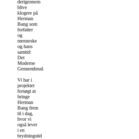
derigennem
blive
klogere på
Herman
Bang som
forfatter
og
menneske
og hans
samtid:
Det
Moderne
Gennembrud.
Vi har i
projektet
forsøgt at
bringe
Herman
Bang frem
til i dag,
hvor vi
også lever
i en
brydningstid