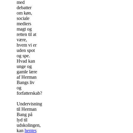
med
debatter
om køn,
sociale
mediers
magt og
retten til at
være,
hvem vi er
uden spot
og spe.
Hvad kan
unge og
gamle lære
af Herman
Bangs liv
og
forfatterskab?
Undervisningsmateriale
til Herman
Bang på
lyd til
udskolingen,
kan
hentes