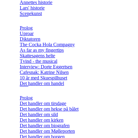
Annettes historie
Lars' historie
Scenekunst
Prolog
Uproar
Diktatoren
The Cocka Hola Compagny
As far as my fingertips
Skattesagens helte
Tvind - the musical
Interview: Dorte Eggertsen
Cafesnak: Katrine Nilsen
10 år med Skuespilhuset
Det handler om handel
Prolog
Det handler om tirsdage
Det handler om hekse på bålet
Det handler om sild
Det handler om kirken
Det handler om biografen
Det handler om Mølleporten
Det handler om borgen