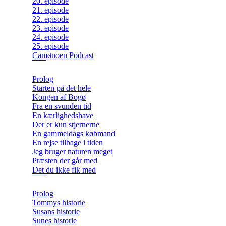
20. episode
21. episode
22. episode
23. episode
24. episode
25. episode
Camønoen Podcast
Prolog
Starten på det hele
Kongen af Bogø
Fra en svunden tid
En kærlighedshave
Der er kun stjernerne
En gammeldags købmand
En rejse tilbage i tiden
Jeg bruger naturen meget
Præsten der går med
Det du ikke fik med
Prolog
Tommys historie
Susans historie
Sunes historie