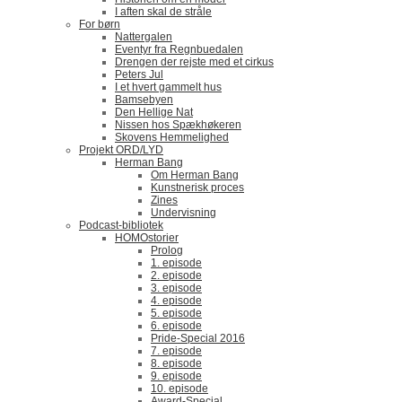
I aften skal de stråle
For børn
Nattergalen
Eventyr fra Regnbuedalen
Drengen der rejste med et cirkus
Peters Jul
I et hvert gammelt hus
Bamsebyen
Den Hellige Nat
Nissen hos Spækhøkeren
Skovens Hemmelighed
Projekt ORD/LYD
Herman Bang
Om Herman Bang
Kunstnerisk proces
Zines
Undervisning
Podcast-bibliotek
HOMOstorier
Prolog
1. episode
2. episode
3. episode
4. episode
5. episode
6. episode
Pride-Special 2016
7. episode
8. episode
9. episode
10. episode
Award-Special