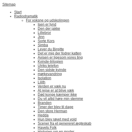
Sitemap
Start
Radiodramatik
For voksne og udskolingen
Isen er tynd
Den der jakke
Lillebror
Jinn
Sorte Kors
Simba
Lever du Birgitte
Det er mig der fodrer katten
Avisen er ligesom vores ting
Kvinde-trilogien
Ulriks telefon
Den sidste kvinde
mørkevandring
Isolation
Lilith
Verden er væk nu
At rejse er at blive væk
Død konge kæmper ikke
Du vil altid høre min stemme
Branden
Timer der blev til dage
Den store Herman
Hedda
Hun blev røvet med vold
Scener fra et genereret ægteskab
Havets Folk
Historien om en moder