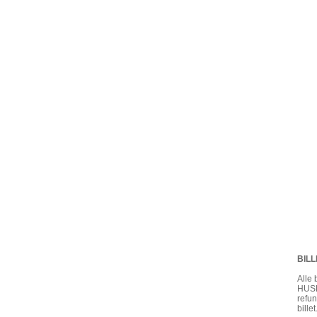
BIL
Alle 
HUSK 
refun
billet