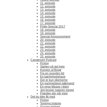
11. episode
12. episode
13. episode
14. episode
15. episode
16. episode
17. episode
Pride-Special 2017
18. episode
19. episode
Special Announcement
20. episode
21. episode
22. episode
23. episode
24. episode
25. episode
Camønoen Podcast
Prolog
Starten på det hele
Kongen af Bogø
Fra en svunden tid
En kærlighedshave
Der er kun stjernerne
En gammeldags købmand
En rejse tilbage i tiden
Jeg bruger naturen meget
Præsten der går med
Det du ikke fik med
Prolog
Tommys historie
Susans historie