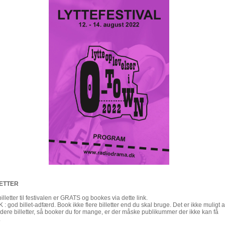
LETTER
billetter til festivalen er GRATS og bookes via dette link.
: god billet-adfærd. Book ikke flere billetter end du skal bruge. Det er ikke muligt a
dere billetter, så booker du for mange, er der måske publikummer der ikke kan få
.