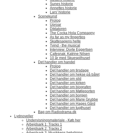
Sunes historie
Annettes historie
Lars' historie
Scenekunst
Prolog
Uproar
Diktatoren
The Cocka Hola Compagny
As far as my fingertips
Skattesagens helte
Tvind - the musical
Interview: Dorte Eggertsen
Cafesnak: Katrine Nilsen
10 år med Skuespilhuset
Det handler om handel
Prolog
Det handler om tirsdage
Det handler om hekse på bålet
Det handler om sild
Det handler om kirken
Det handler om biografen
Det handler om Mølleporten
Det handler om borgen
Det handler om Marie Grubbe
Det handler om Hages Gård
Det handler om tugthuset
Bag om Radiodrama.dk
Lydnoveller
Undervisningsmateriale - Køb her
Arbejdsark 1: Tracks 1
Arbejdsark 2: Tracks 2
Arbejdsark 3: Musikkens betydning