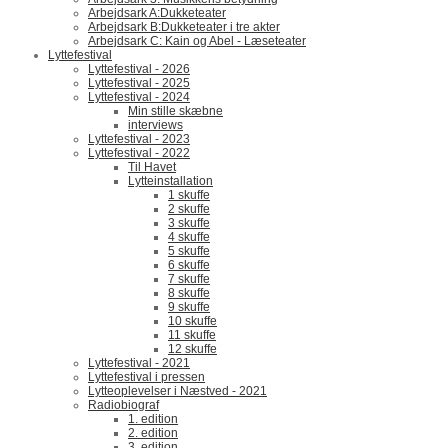
Arbejdsark A:Dukketeater
Arbejdsark B:Dukketeater i tre akter
Arbejdsark C: Kain og Abel - Læseteater
Lyttefestival
Lyttefestival - 2026
Lyttefestival - 2025
Lyttefestival - 2024
Min stille skæbne
interviews
Lyttefestival - 2023
Lyttefestival - 2022
Til Havet
Lytteinstallation
1 skuffe
2 skuffe
3 skuffe
4 skuffe
5 skuffe
6 skuffe
7 skuffe
8 skuffe
9 skuffe
10 skuffe
11 skuffe
12 skuffe
Lyttefestival - 2021
Lyttefestival i pressen
Lytteoplevelser i Næstved - 2021
Radiobiograf
1. edition
2. edition
3. edition