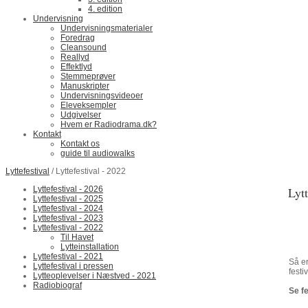
4. edition
Undervisning
Undervisningsmaterialer
Foredrag
Cleansound
Reallyd
Effektlyd
Stemmeprøver
Manuskripter
Undervisningsvideoer
Eleveksempler
Udgivelser
Hvem er Radiodrama.dk?
Kontakt
Kontakt os
guide til audiowalks
Lyttefestival
/ Lyttefestival - 2022
Lyttefestival - 2026
Lytt
Lyttefestival - 2025
Lyttefestival - 2024
Lyttefestival - 2023
Lyttefestival - 2022
Til Havet
Lytteinstallation
Lyttefestival - 2021
Så er
Lyttefestival i pressen
festi
Lytteoplevelser i Næstved - 2021
Radiobiograf
Se f