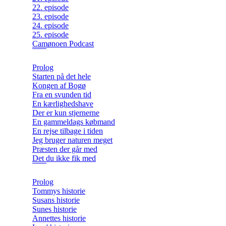
22. episode
23. episode
24. episode
25. episode
Camønoen Podcast
Prolog
Starten på det hele
Kongen af Bogø
Fra en svunden tid
En kærlighedshave
Der er kun stjernerne
En gammeldags købmand
En rejse tilbage i tiden
Jeg bruger naturen meget
Præsten der går med
Det du ikke fik med
Prolog
Tommys historie
Susans historie
Sunes historie
Annettes historie