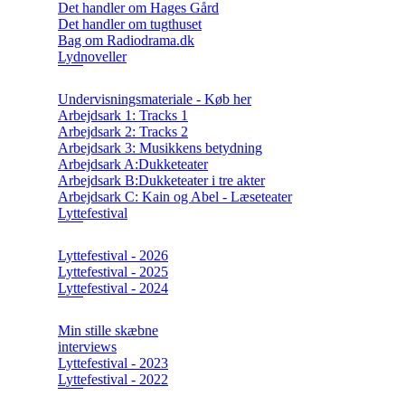
Det handler om Hages Gård
Det handler om tugthuset
Bag om Radiodrama.dk
Lydnoveller
Undervisningsmateriale - Køb her
Arbejdsark 1: Tracks 1
Arbejdsark 2: Tracks 2
Arbejdsark 3: Musikkens betydning
Arbejdsark A:Dukketeater
Arbejdsark B:Dukketeater i tre akter
Arbejdsark C: Kain og Abel - Læseteater
Lyttefestival
Lyttefestival - 2026
Lyttefestival - 2025
Lyttefestival - 2024
Min stille skæbne
interviews
Lyttefestival - 2023
Lyttefestival - 2022