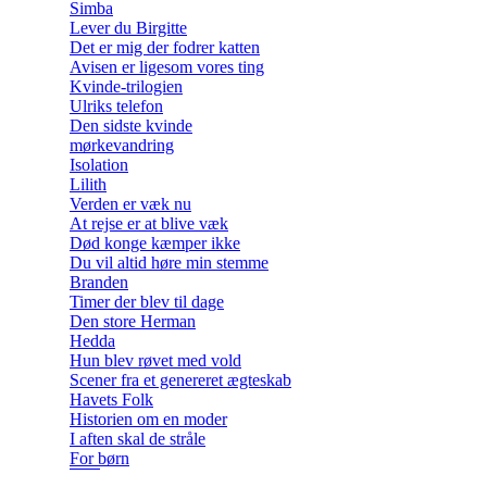
Simba
Lever du Birgitte
Det er mig der fodrer katten
Avisen er ligesom vores ting
Kvinde-trilogien
Ulriks telefon
Den sidste kvinde
mørkevandring
Isolation
Lilith
Verden er væk nu
At rejse er at blive væk
Død konge kæmper ikke
Du vil altid høre min stemme
Branden
Timer der blev til dage
Den store Herman
Hedda
Hun blev røvet med vold
Scener fra et genereret ægteskab
Havets Folk
Historien om en moder
I aften skal de stråle
For børn