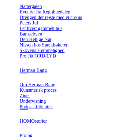
Nattergalen
Eventyr fra Regnbuedalen
Drengen der rejste med et cirkus
Peters Jul
I et hvert gammelt hus
Bamsebyen
Den Hellige Nat
Nissen hos Spækhøkeren
Skovens Hemmelighed
Projekt ORD/LYD
Herman Bang
Om Herman Bang
Kunstnerisk proces
Zines
Undervisning
Podcast-bibliotek
HOMOstorier
Prolog