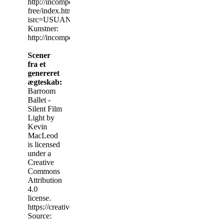
http://incompetech.com/music/royalty-
free/index.html?
isrc=USUAN1100884
Kunstner:
http://incompetech.com/
Scener
fra et
genereret
ægteskab:
Barroom
Ballet -
Silent Film
Light by
Kevin
MacLeod
is licensed
under a
Creative
Commons
Attribution
4.0
license.
https://creativecommons.org/licenses/by/4.0/
Source: