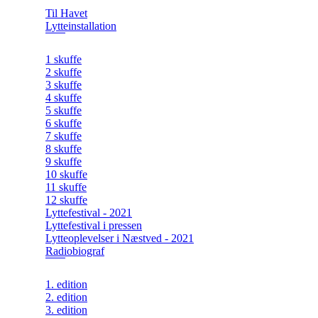
Til Havet
Lytteinstallation
1 skuffe
2 skuffe
3 skuffe
4 skuffe
5 skuffe
6 skuffe
7 skuffe
8 skuffe
9 skuffe
10 skuffe
11 skuffe
12 skuffe
Lyttefestival - 2021
Lyttefestival i pressen
Lytteoplevelser i Næstved - 2021
Radiobiograf
1. edition
2. edition
3. edition