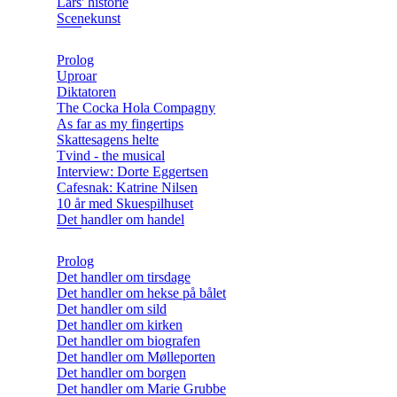
Lars' historie
Scenekunst
Prolog
Uproar
Diktatoren
The Cocka Hola Compagny
As far as my fingertips
Skattesagens helte
Tvind - the musical
Interview: Dorte Eggertsen
Cafesnak: Katrine Nilsen
10 år med Skuespilhuset
Det handler om handel
Prolog
Det handler om tirsdage
Det handler om hekse på bålet
Det handler om sild
Det handler om kirken
Det handler om biografen
Det handler om Mølleporten
Det handler om borgen
Det handler om Marie Grubbe