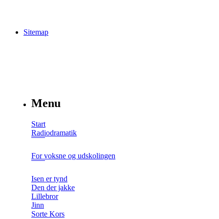
Sitemap
Menu
Start
Radiodramatik
For voksne og udskolingen
Isen er tynd
Den der jakke
Lillebror
Jinn
Sorte Kors