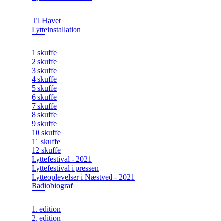
Til Havet
Lytteinstallation
1 skuffe
2 skuffe
3 skuffe
4 skuffe
5 skuffe
6 skuffe
7 skuffe
8 skuffe
9 skuffe
10 skuffe
11 skuffe
12 skuffe
Lyttefestival - 2021
Lyttefestival i pressen
Lytteoplevelser i Næstved - 2021
Radiobiograf
1. edition
2. edition