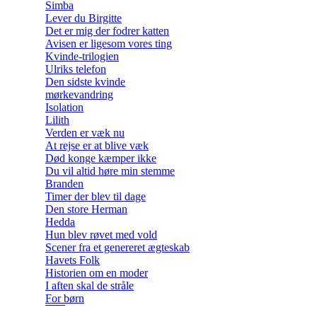
Simba
Lever du Birgitte
Det er mig der fodrer katten
Avisen er ligesom vores ting
Kvinde-trilogien
Ulriks telefon
Den sidste kvinde
mørkevandring
Isolation
Lilith
Verden er væk nu
At rejse er at blive væk
Død konge kæmper ikke
Du vil altid høre min stemme
Branden
Timer der blev til dage
Den store Herman
Hedda
Hun blev røvet med vold
Scener fra et genereret ægteskab
Havets Folk
Historien om en moder
I aften skal de stråle
For børn