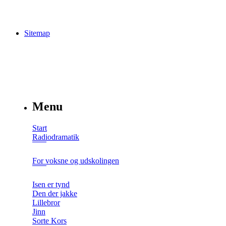
Sitemap
Menu
Start
Radiodramatik
For voksne og udskolingen
Isen er tynd
Den der jakke
Lillebror
Jinn
Sorte Kors