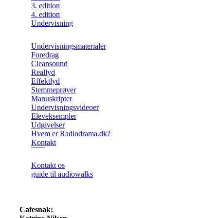
3. edition
4. edition
Undervisning
Undervisningsmaterialer
Foredrag
Cleansound
Reallyd
Effektlyd
Stemmeprøver
Manuskripter
Undervisningsvideoer
Eleveksempler
Udgivelser
Hvem er Radiodrama.dk?
Kontakt
Kontakt os
guide til audiowalks
Cafesnak: