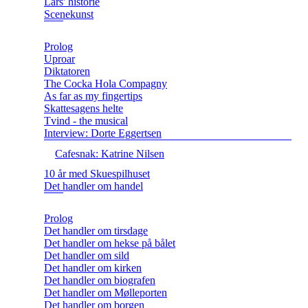
Lars' historie
Scenekunst
Prolog
Uproar
Diktatoren
The Cocka Hola Compagny
As far as my fingertips
Skattesagens helte
Tvind - the musical
Interview: Dorte Eggertsen
Cafesnak: Katrine Nilsen
10 år med Skuespilhuset
Det handler om handel
Prolog
Det handler om tirsdage
Det handler om hekse på bålet
Det handler om sild
Det handler om kirken
Det handler om biografen
Det handler om Mølleporten
Det handler om borgen