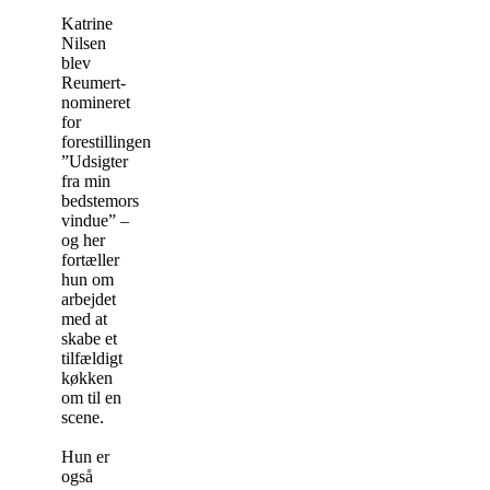
Katrine
Nilsen
blev
Reumert-
nomineret
for
forestillingen
”Udsigter
fra min
bedstemors
vindue” –
og her
fortæller
hun om
arbejdet
med at
skabe et
tilfældigt
køkken
om til en
scene.
Hun er
også