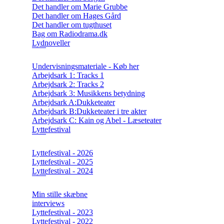
Det handler om Marie Grubbe
Det handler om Hages Gård
Det handler om tugthuset
Bag om Radiodrama.dk
Lydnoveller
Undervisningsmateriale - Køb her
Arbejdsark 1: Tracks 1
Arbejdsark 2: Tracks 2
Arbejdsark 3: Musikkens betydning
Arbejdsark A:Dukketeater
Arbejdsark B:Dukketeater i tre akter
Arbejdsark C: Kain og Abel - Læseteater
Lyttefestival
Lyttefestival - 2026
Lyttefestival - 2025
Lyttefestival - 2024
Min stille skæbne
interviews
Lyttefestival - 2023
Lyttefestival - 2022