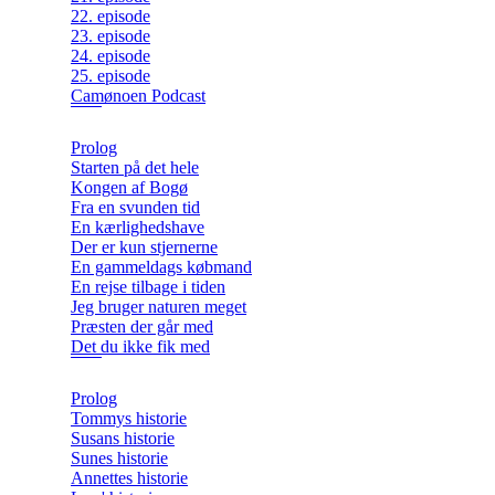
22. episode
23. episode
24. episode
25. episode
Camønoen Podcast
Prolog
Starten på det hele
Kongen af Bogø
Fra en svunden tid
En kærlighedshave
Der er kun stjernerne
En gammeldags købmand
En rejse tilbage i tiden
Jeg bruger naturen meget
Præsten der går med
Det du ikke fik med
Prolog
Tommys historie
Susans historie
Sunes historie
Annettes historie