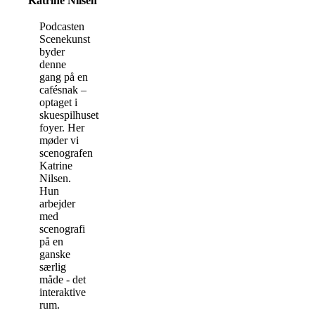
Katrine Nilsen
Podcasten
Scenekunst
byder
denne
gang på en
cafésnak –
optaget i
skuespilhusets
foyer. Her
møder vi
scenografen
Katrine
Nilsen.
Hun
arbejder
med
scenografi
på en
ganske
særlig
måde - det
interaktive
rum.